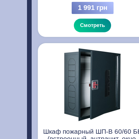
1 991 грн
Смотреть
Шкаф пожарный ШП-В 60/60 Б
(встроенный, антрацит, окно,