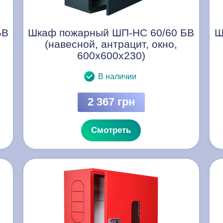
БВ
Шкаф пожарный ШП-НС 60/60 БВ
Ш
(навесной, антрацит, окно,
600х600х230)
В наличии
2 367 грн
Смотреть