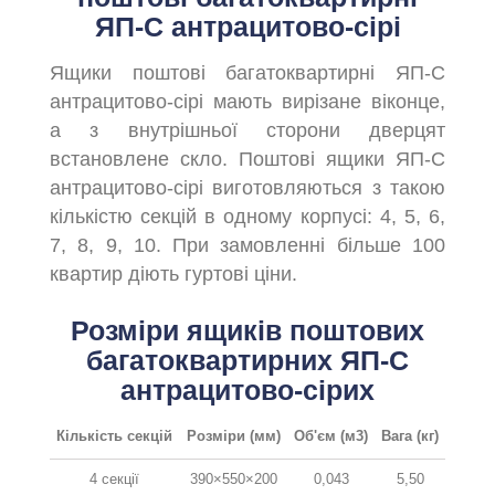
ЯП-C антрацитово-сірі
Ящики поштові багатоквартирні ЯП-C
антрацитово-сірі мають вирізане віконце,
а з внутрішньої сторони дверцят
встановлене скло. Поштові ящики ЯП-C
антрацитово-сірі виготовляються з такою
кількістю секцій в одному корпусі: 4, 5, 6,
7, 8, 9, 10. При замовленні більше 100
квартир діють гуртові ціни.
Розміри ящиків поштових
багатоквартирних ЯП-C
антрацитово-сірих
Кількість секцій
Розміри (мм)
Об'єм (м3)
Вага (кг)
4 секції
390×550×200
0,043
5,50