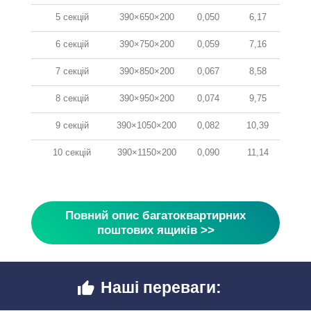
5 секцій
390×650×200
0,050
6,17
6 секцій
390×750×200
0,059
7,16
7 секцій
390×850×200
0,067
8,58
8 секцій
390×950×200
0,074
9,75
9 секцій
390×1050×200
0,082
10,39
10 секцій
390×1150×200
0,090
11,14
Повний опис багатоквартирних
поштових ящиків >>
Наші переваги:
