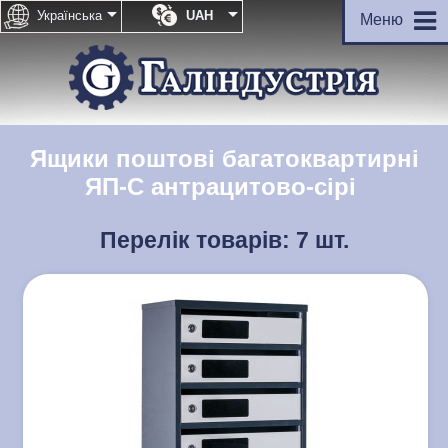


Українська
UAH
Меню
Ящики поштові багатоквартирні
ЯП-C антрацитово-сірі
Перелік товарів:
7 шт.